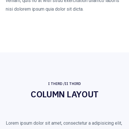
veniam, quis no at with strud exercitation ullamco laboris
nisi dolorem ipsum quia dolor sit dicta.
I THIRD /II THIRD
COLUMN LAYOUT
Lorem ipsum dolor sit amet, consectetur a adipisicing elit,